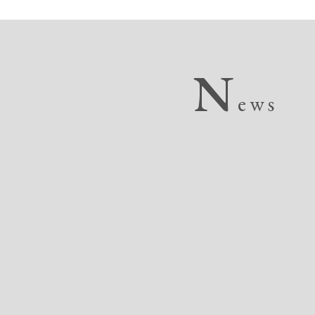
N
ews