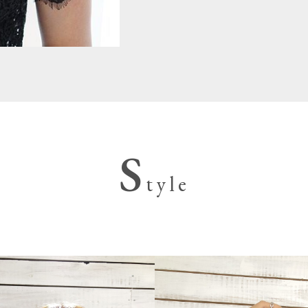
S
tyle