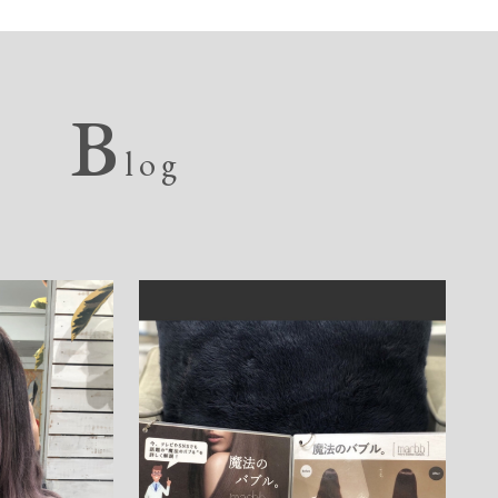
B
log