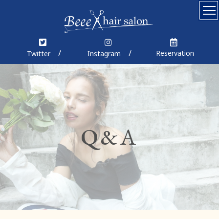
Top
Concept
Reservation
Twitter
Instagram
Menu
Coupon
Staff
Q&A
News
Blog
Gallery
Product