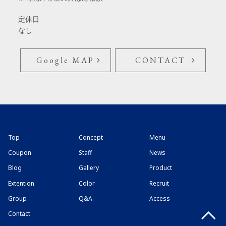
定休日
なし
Google MAP
CONTACT
Top
Concept
Menu
Coupon
Staff
News
Blog
Gallery
Product
Extention
Color
Recruit
Group
Q&A
Access
Contact