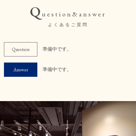
Q
Extention
uestion&answer
Color
よくあるご質問
Recruit
Group
準備中です。
Question
Q&A
準備中です。
Answer
Access
Contact