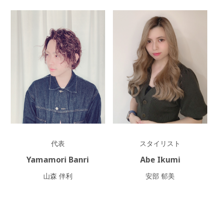
Extention
Color
Recruit
Group
Q&A
Access
Contact
代表
スタイリスト
Yamamori Banri
Abe Ikumi
山森 伴利
安部 郁美