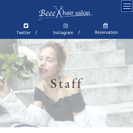
Top
Concept
Reservation
Twitter
Instagram
Menu
Coupon
Staff
Staff
News
Blog
Gallery
Product