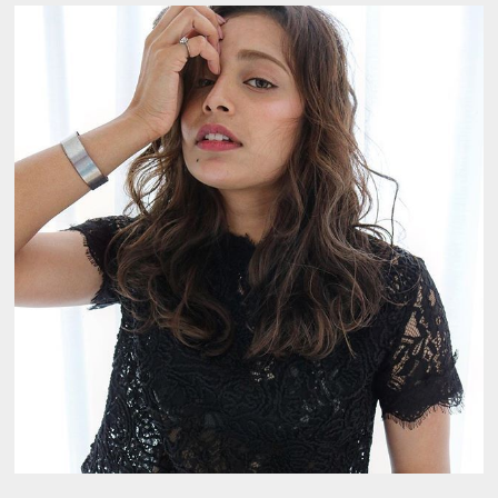
Extention
Color
Recruit
Group
Q&A
Access
Contact