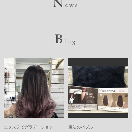
N
ews
B
log
エクステでグラデーション
魔法のバブル