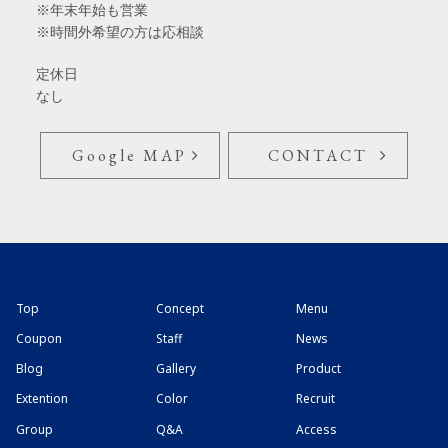
※年末年始も営業
※時間外希望の方は応相談
定休日
なし
Google MAP
CONTACT
Top
Concept
Menu
Coupon
Staff
News
Blog
Gallery
Product
Extention
Color
Recruit
Group
Q&A
Access