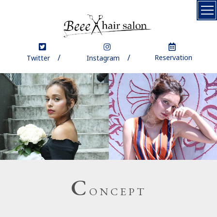
Top
Concept
Reservation
Twitter
Instagram
Menu
Coupon
Staff
News
Blog
C
Gallery
ONCEPT
Product