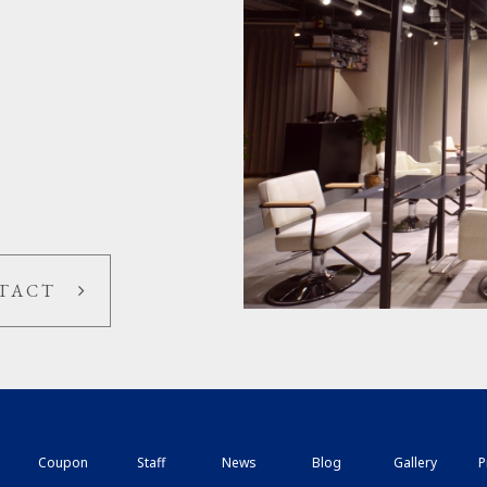
TACT
Coupon
Staff
News
Blog
Gallery
P