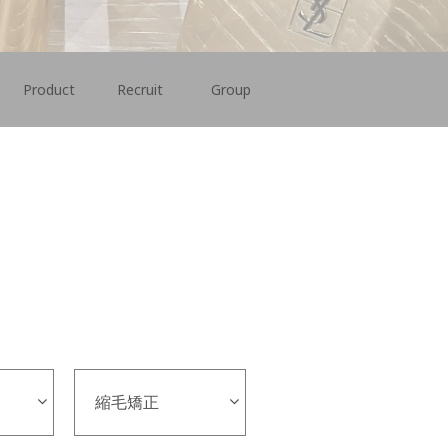
Product
Recruit
Group
縮毛矯正