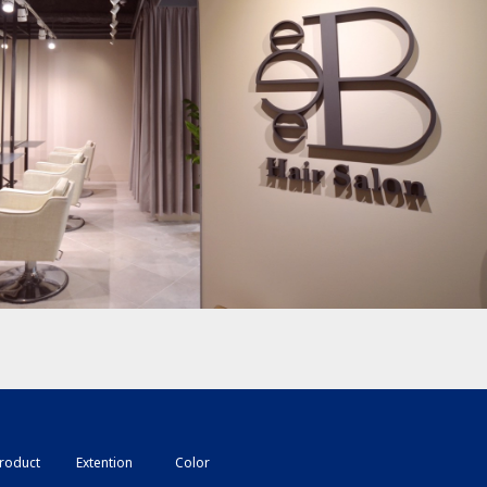
roduct
Extention
Color