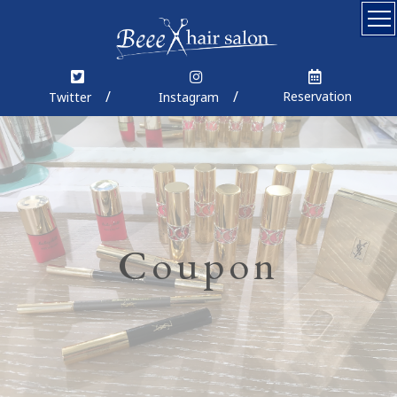
Top
Concept
Reservation
Twitter
Instagram
Menu
Coupon
Staff
Coupon
News
Blog
Gallery
Product