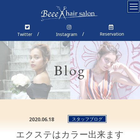
Top
Concept
Reservation
Twitter
Instagram
Menu
Coupon
Blog
Staff
News
Blog
Gallery
2020.06.18
スタッフブログ
エクステはカラー出来ます
Product