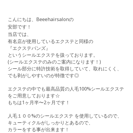
Extention
こんにちは、Beeehairsalonの
Color
安部です！
Recruit
当店では、
有名店が使用しているエクステと同様の
Group
『エクステバンズ』
というシールエクステを扱っております。
Q&A
(
シールエクステのみのご案内になります！
)
シール部分に特許技術を取得していて、取れにくく、
Access
でも剥がしやすいのが特徴です◎
Contact
エクステの中でも最高品質の人毛
100%
シールエクステ
をご用意しております
☆
もちは
1
ヶ月半〜
2
ヶ月です！
人毛１００%のシールエクステ を使用しているので、
キューティクルがしっかりとあるので、
カラーをする事が出来ます！